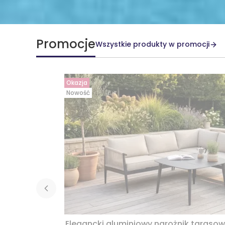
Promocje
Wszystkie produkty w promocji
Okazja
Nowość
Elegancki aluminiowy narożnik tarasow