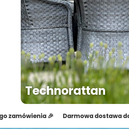
Technorattan
enia 🎉
Darmowa dostawa do każdego 