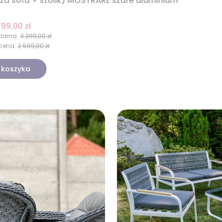
uża sofa + stolik) MOSTRARE szare aluminium
799,00 zł
larna:
3 299,00 zł
cena:
2 599,00 zł
 koszyka