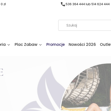
0 zł
536 364 444 lub 514 624 444
ria
Plac Zabaw
Promocje
Nowości 2026
Outle