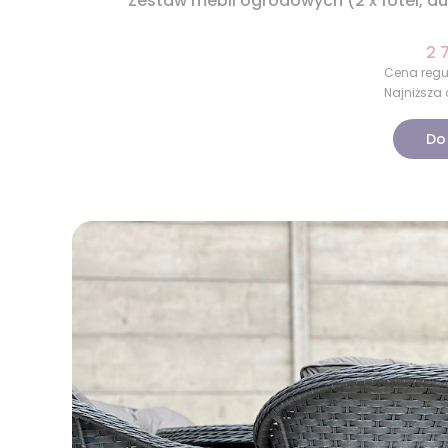
Zestaw mebli ogrodowych (2 x fotel, d
2 
Cena regu
Najniższa 
Do