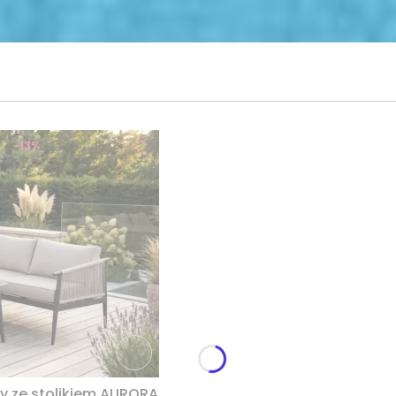
-13%
y ze stolikiem AURORA